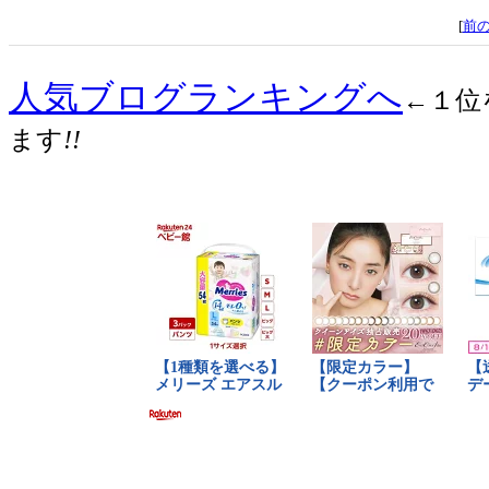
[
前
人気ブログランキングへ
←１位
ます
!!