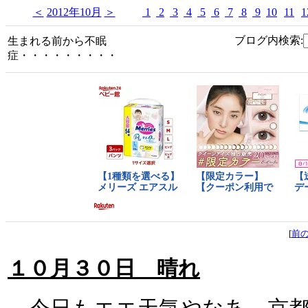
＜
2012年10月
＞
1
2
3
4
5
6
7
8
9
10
11
1
ブログ内検索:
生まれる前から不眠
症・・・・・・・・・
[
前
１０月３０日 晴れ