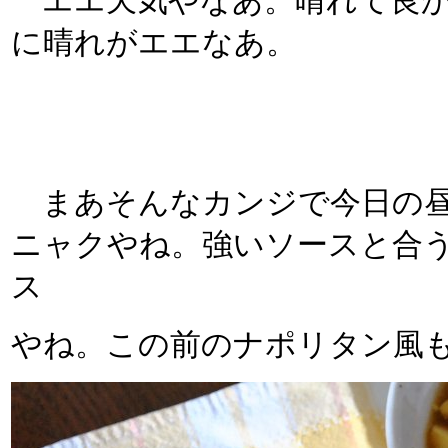
エエ天気やなあ。晴れて良か
に晴れがエエなあ。
まあそんなカンジで今日の昼
ニャクやね。強いソースと合
ス
やね。この前のナポリタン風