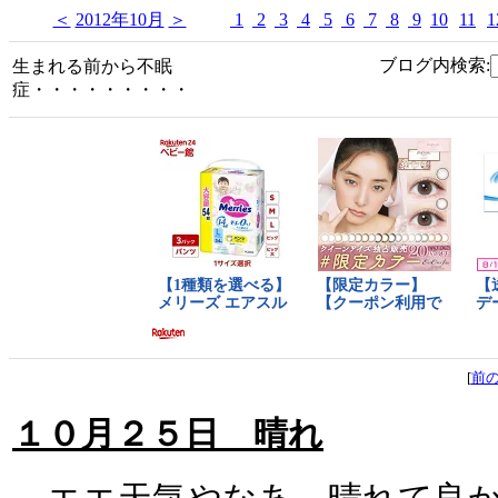
＜
2012年10月
＞
1
2
3
4
5
6
7
8
9
10
11
1
ブログ内検索:
生まれる前から不眠
症・・・・・・・・・
[
前
１０月２５日 晴れ