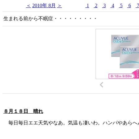
＜
2010年 8月
＞
1
2
3
4
5
6
生まれる前から不眠症・・・・・・・・・
８月１８日 晴れ
毎日毎日エエ天気やなあ。気温も凄いわ。ハンパやあらへ