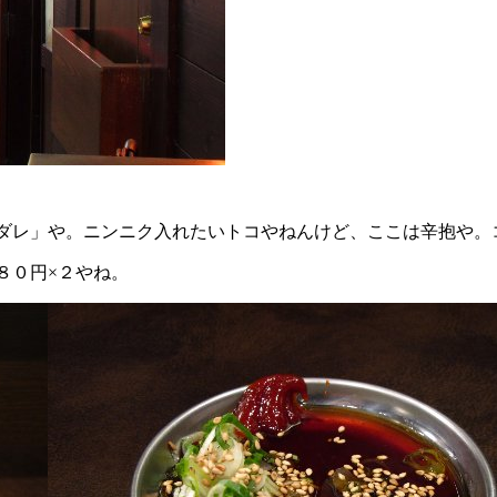
ダレ」や。ニンニク入れたいトコやねんけど、ここは辛抱や。
８０円×２やね。