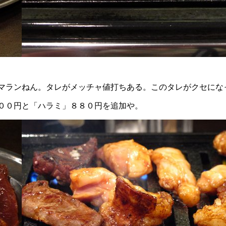
マランねん。タレがメッチャ値打ちある。このタレがクセにな
００円と「ハラミ」８８０円を追加や。