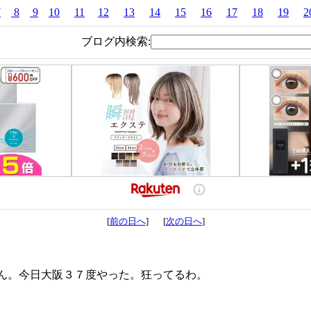
7
8
9
10
11
12
13
14
15
16
17
18
19
2
ブログ内検索:
[
前の日へ
] [
次の日へ
]
ん。今日大阪３７度やった。狂ってるわ。