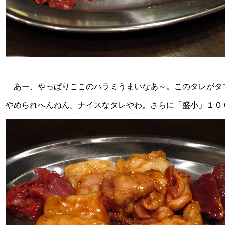
あー、やっぱりここのハラミうまいなあ～。このタレがタ
やめられへんねん。ナイスなタレやわ。さらに「盛小」１０