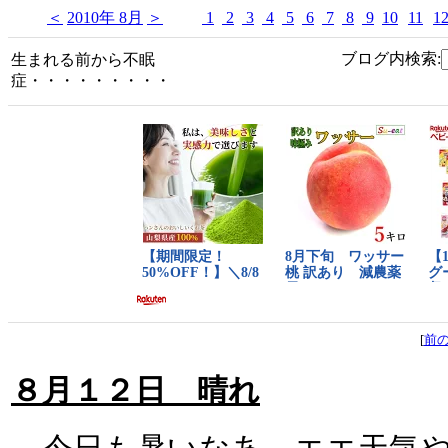
＜
2010年 8月
＞
1
2
3
4
5
6
7
8
9
10
11
1
ブログ内検索:
生まれる前から不眠
症・・・・・・・・・
[
前
８月１２日 晴れ