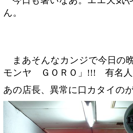
今日も暑いなあ。エエ天気や
ん。
まあそんなカンジで今日の晩
モンヤ ＧＯＲＯ」!!! 有
あの店長、異常に口カタイの