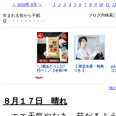
＜
2010年 8月
＞
1
2
3
4
5
6
7
8
9
10
11
1
ブログ内検索:
生まれる前から不眠
症・・・・・・・・・
[
前
８月１７日 晴れ