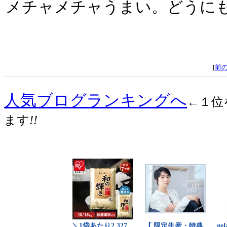
メチャメチャうまい。どうにも
[
前
人気ブログランキングへ
←１位
ます
!!