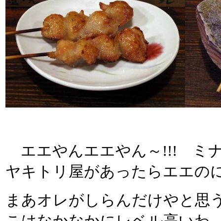
エエやんエエやん～!!! ミ
ヤキトリ屋があったらエエの
まあオレがしらんだけやと思