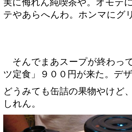
実に侮れん純喫茶や。オモテ
テやあらへんわ。ホンマにグ
そんでまあスープが終わって
ツ定食」９００円が来た。デ
どうみても缶詰の果物やけど
しれん。