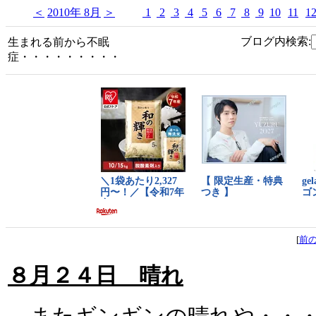
＜
2010年 8月
＞
1
2
3
4
5
6
7
8
9
10
11
1
ブログ内検索:
生まれる前から不眠
症・・・・・・・・・
[
前
８月２４日 晴れ