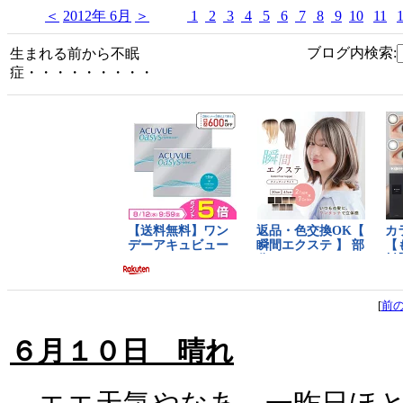
＜
2012年 6月
＞
1
2
3
4
5
6
7
8
9
10
11
ブログ内検索:
生まれる前から不眠
症・・・・・・・・・
[
前
６月１０日 晴れ