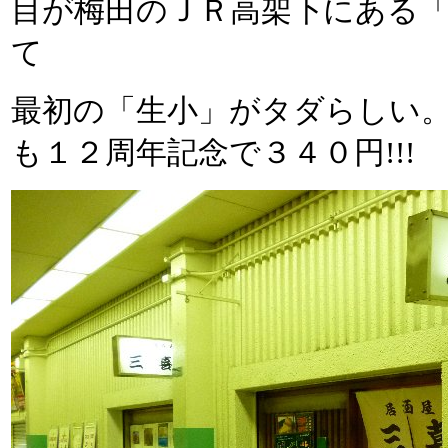
目が梅田のＪＲ高架下にある「
て
最初の「生小」がタダらしい
も１２周年記念で３４０円!!!