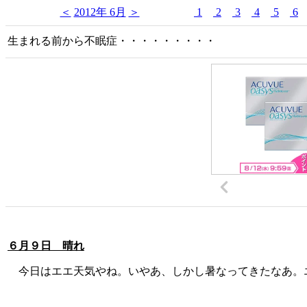
＜
2012年 6月
＞
1
2
3
4
5
6
生まれる前から不眠症・・・・・・・・・
６月９日 晴れ
今日はエエ天気やね。いやあ、しかし暑なってきたなあ。