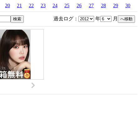
20
21
22
23
24
25
26
27
28
29
30
過去ログ：
年
月