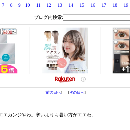
7
8
9
10
11
12
13
14
15
16
17
18
19
ブログ内検索:
[
前の日へ
] [
次の日へ
]
エエカンジやわ。寒いよりも暑い方がエエわ。