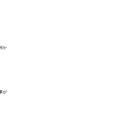
何か
事が