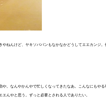
きやねんけど、ヤキソバパンもなかなかどうしてエエカンジ。
勤や。なんやかんやで忙しくなってきたなあ。こんなにもやる
エエんやと思う。ずっと必要とされる人でありたい。