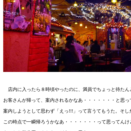
店内に入ったら８時頃やったのに、満員でちょっと待たん
お客さんが帰って、案内されるかなあ・・・・・・・と思っ
案内しようとして思わず「えっ!!!」って言うてもうた。そ
この時点で一瞬帰ろうかなあ・・・・・・・って思ってんけ