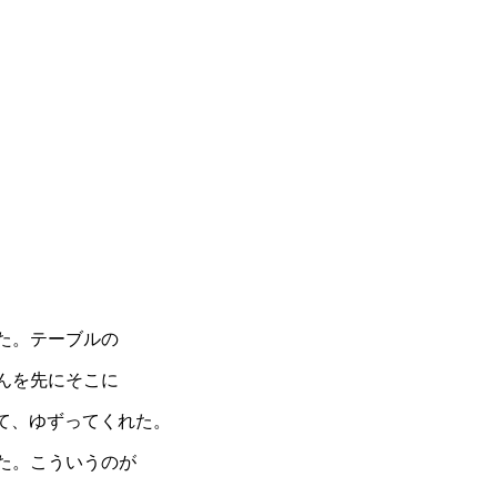
た。テーブルの
んを先にそこに
て、ゆずってくれた。
た。こういうのが