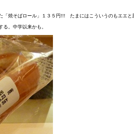
「焼そばロール」１３５円!!! たまにはこういうのもエエと
する。中学以来かも。