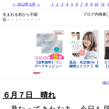
＜
2012年 6月
＞
1
2
3
4
5
6
7
8
9
10
11
ブログ内検索:
生まれる前から不眠
症・・・・・・・・・
[
前
６月７日 晴れ