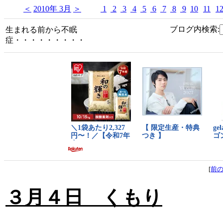
＜
2010年 3月
＞
1
2
3
4
5
6
7
8
9
10
11
1
ブログ内検索:
生まれる前から不眠
症・・・・・・・・・
[
前
３月４日 くもり