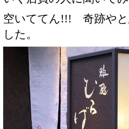
空いててん!!! 奇跡や
した。