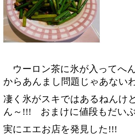
ウーロン茶に氷が入ってへん
からあんまし問題じゃあない
凄く氷がスキではあるねんけ
ん～!!! おまけに値段もだい
実にエエお店を発見した!!!