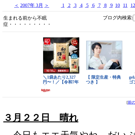
＜
2007年 3月
＞
1
2
3
4
5
6
7
8
9
10
11
1
ブログ内検索:
生まれる前から不眠
症・・・・・・・・・
[
前
３月２２日 晴れ