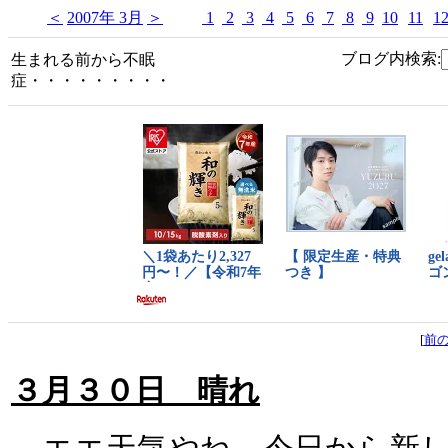
＜
2007年 3月
＞
1
2
3
4
5
6
7
8
9
10
11
1
ブログ内検索:
生まれる前から不眠
症・・・・・・・・・
[
前
３月３０日 晴れ