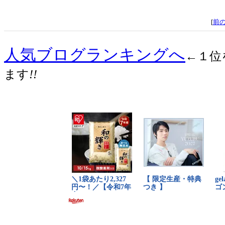
[
前
人気ブログランキングへ
←１位
ます
!!