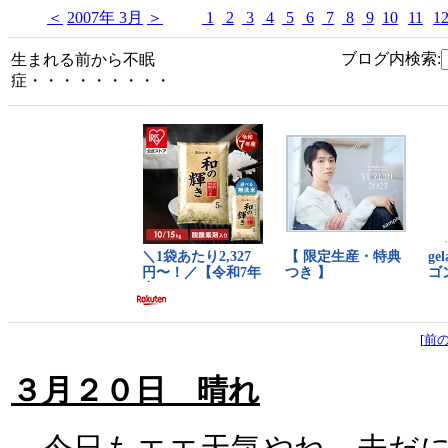
＜
2007年 3月
＞
1
2
3
4
5
6
7
8
9
10
11
1
ブログ内検索:
生まれる前から不眠
症・・・・・・・・・
[
前
３月２０日 晴れ