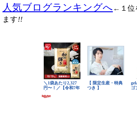
人気ブログランキングへ
←１位
ます
!!