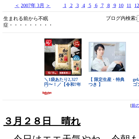
＜
2007年 3月
＞
1
2
3
4
5
6
7
8
9
10
11
1
ブログ内検索:
生まれる前から不眠
症・・・・・・・・・
[
前
３月２８日 晴れ