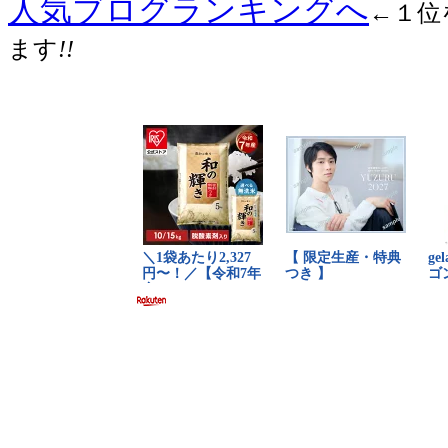
人気ブログランキングへ
←１位
ます
!!