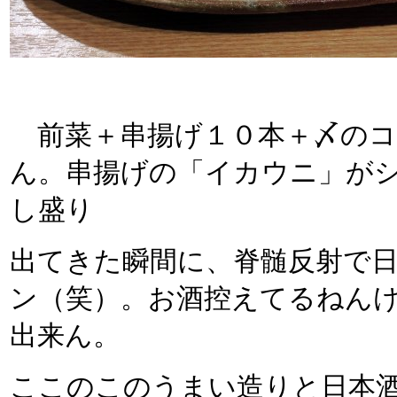
前菜＋串揚げ１０本＋〆のコ
ん。串揚げの「イカウニ」が
し盛り
出てきた瞬間に、脊髄反射で
ン（笑）。お酒控えてるねん
出来ん。
ここのこのうまい造りと日本