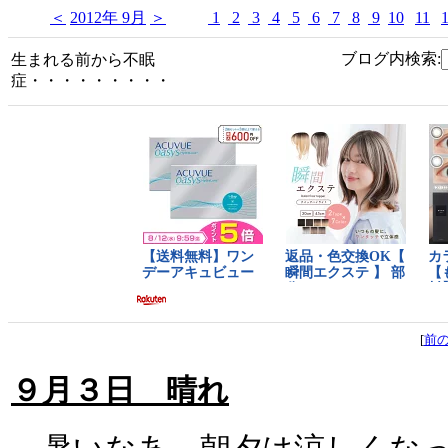
＜
2012年 9月
＞
1
2
3
4
5
6
7
8
9
10
11
ブログ内検索:
生まれる前から不眠
症・・・・・・・・・
[
前
９月３日 晴れ