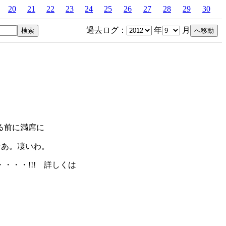
20
21
22
23
24
25
26
27
28
29
30
過去ログ：
年
月
る前に満席に
なあ。凄いわ。
・・!!! 詳しくは