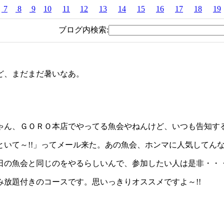
7
8
9
10
11
12
13
14
15
16
17
18
19
ブログ内検索:
ど、まだまだ暑いなあ。
ん、ＧＯＲＯ本店でやってる魚会やねんけど、いつも告知す
いて～!!」ってメール来た。あの魚会、ホンマに人気してん
の魚会と同じのをやるらしいんで、参加したい人は是非・・・・
放題付きのコースです。思いっきりオススメですよ～!!