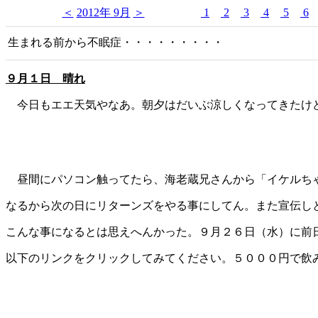
＜
2012年 9月
＞
1
2
3
4
5
6
生まれる前から不眠症・・・・・・・・・
９月１日 晴れ
今日もエエ天気やなあ。朝夕はだいぶ涼しくなってきたけ
昼間にパソコン触ってたら、海老蔵兄さんから「イケルちゃ
なるから次の日にリターンズをやる事にしてん。また宣伝しと
こんな事になるとは思えへんかった。９月２６日（水）に前日
以下のリンクをクリックしてみてください。５０００円で飲み