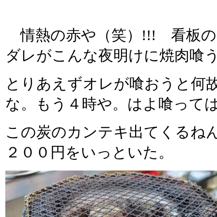
情熱の赤や（笑）!!! 看板
ダレがこんな夜明けに焼肉喰
とりあえずオレが喰おうと何
な。もう４時や。はよ喰って
この炭のカンテキ出てくるね
２００円をいっといた。