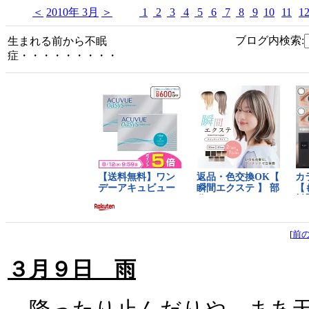
＜
2010年 3月
＞
1
2
3
4
5
6
7
8
9
10
11
1
ブログ内検索:
生まれる前から不眠
症・・・・・・・・・
[
前
３月９日 雨