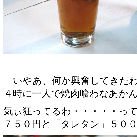
いやあ、何か興奮してきたわ
４時に一人で焼肉喰わなあかんね
気ぃ狂ってるわ・・・・・っ
７５０円と「タレタン」５０