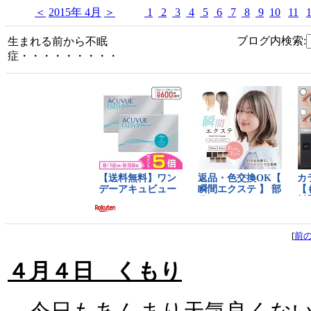
＜
2015年 4月
＞
1
2
3
4
5
6
7
8
9
10
11
ブログ内検索:
生まれる前から不眠
症・・・・・・・・・
[
前
４月４日 くもり