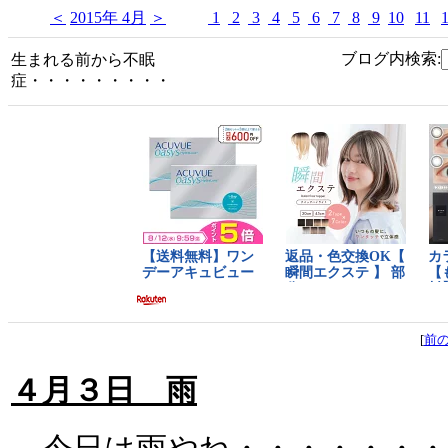
＜
2015年 4月
＞
1
2
3
4
5
6
7
8
9
10
11
ブログ内検索:
生まれる前から不眠
症・・・・・・・・・
[
前
４月３日 雨