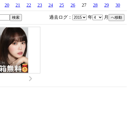
20
21
22
23
24
25
26
27
28
29
30
過去ログ：
年
月