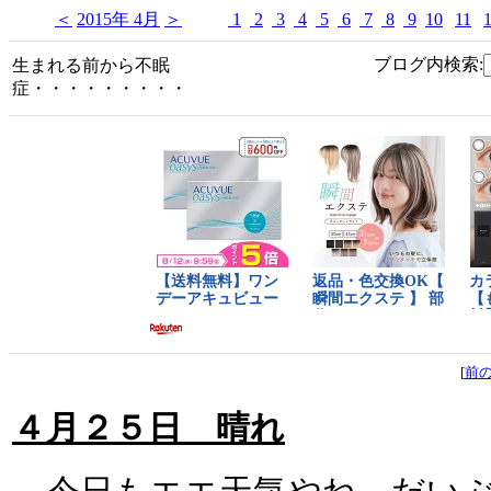
＜
2015年 4月
＞
1
2
3
4
5
6
7
8
9
10
11
ブログ内検索:
生まれる前から不眠
症・・・・・・・・・
[
前
４月２５日 晴れ