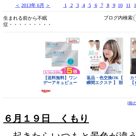
＜
2013年 6月
＞
1
2
3
4
5
6
7
8
9
10
11
ブログ内検索:
生まれる前から不眠
症・・・・・・・・・
[
前
６月１９日 くもり