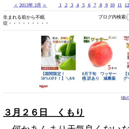
＜
2013年 3月
＞
1
2
3
4
5
6
7
8
9
10
11
1
ブログ内検索:
生まれる前から不眠
症・・・・・・・・・
[
前
３月２６日 くもり