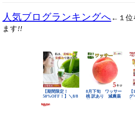
人気ブログランキングへ
←１位
ます
!!