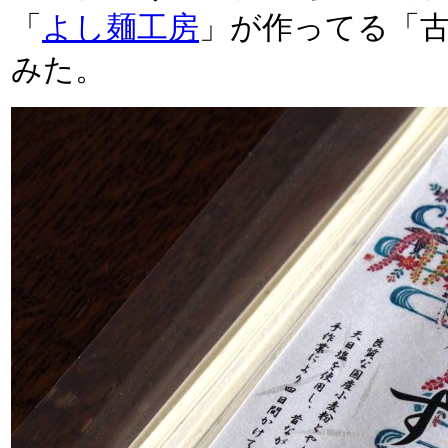
「
よし麺工房
」が作ってる「
みた。