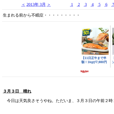
＜
2013年 3月
＞
1
2
3
4
5
6
生まれる前から不眠症・・・・・・・・・
３月３日 晴れ
今日は天気良さそうやね。ただいま、３月３日の午前２時２０