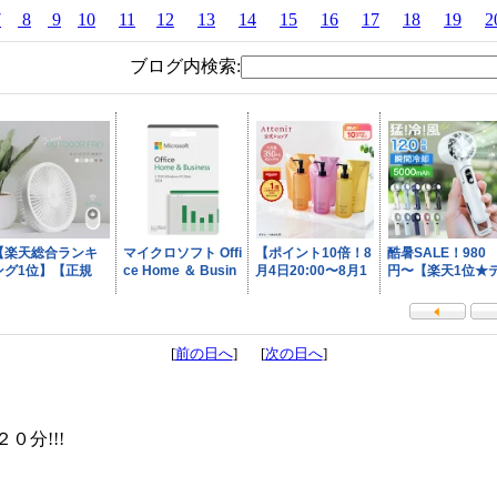
7
8
9
10
11
12
13
14
15
16
17
18
19
2
ブログ内検索:
[
前の日へ
] [
次の日へ
]
分!!!