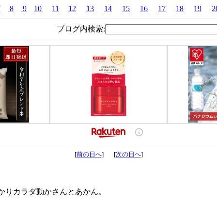
7
8
9
10
11
12
13
14
15
16
17
18
19
2
ブログ内検索:
[
前の日へ
] [
次の日へ
]
かりカラダ動かさんとあかん。