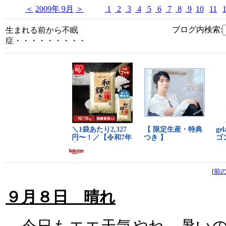
＜
2009年 9月
＞
1
2
3
4
5
6
7
8
9
10
11
ブログ内検索:
生まれる前から不眠
症・・・・・・・・・
[
前
９月８日 晴れ