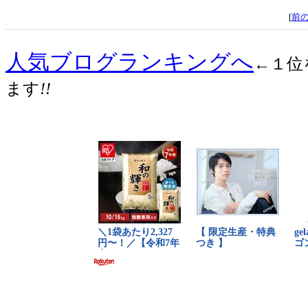
[
前
人気ブログランキングへ
←１位
ます
!!