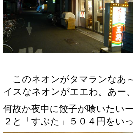
このネオンがタマランなあ～
イスなネオンがエエわ。あー、
何故か夜中に餃子が喰いたいーー
２と「すぶた」５０４円をい