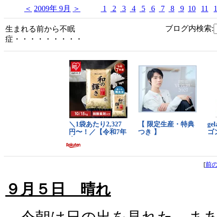
＜
2009年 9月
＞
1
2
3
4
5
6
7
8
9
10
11
ブログ内検索:
生まれる前から不眠
症・・・・・・・・・
[
前
９月５日 晴れ