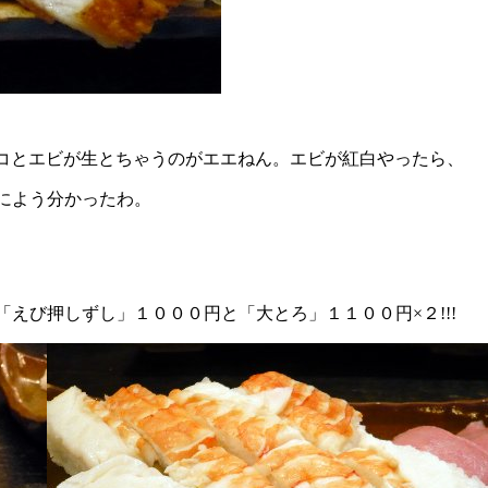
タコとエビが生とちゃうのがエエねん。エビが紅白やったら、
によう分かったわ。
び押しずし」１０００円と「大とろ」１１００円×２!!!