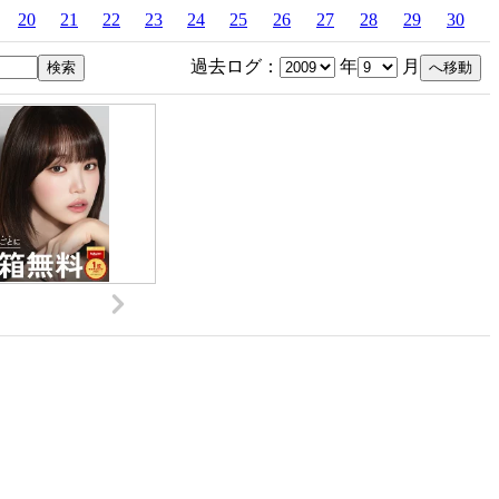
20
21
22
23
24
25
26
27
28
29
30
過去ログ：
年
月