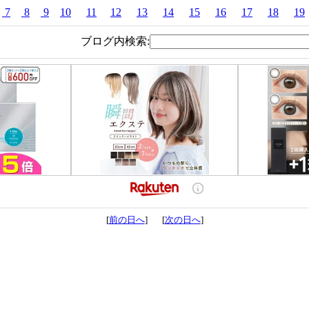
7
8
9
10
11
12
13
14
15
16
17
18
19
ブログ内検索:
[
前の日へ
] [
次の日へ
]