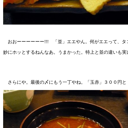
おおーーーーーー!!! 「並」エエやん。何がエエって、
妙にホッとするねんなあ。うまかった。特上と並の違いも実
さらにや。最後の〆にもう一丁やね。「玉赤」３００円と「え