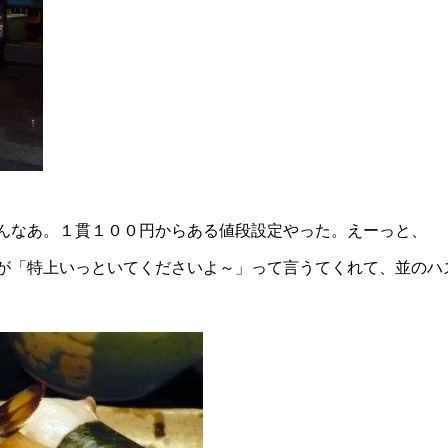
んなあ。１貫１００円からある値段設定やった。えーっと、
が「特上いっといてくださいよ～」って言うてくれて、並のハ