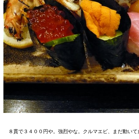
８貫で３４００円や。強烈やな。クルマエビ、まだ動いて