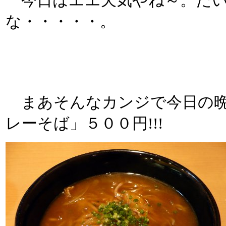
今日はエエ天気やね～。だい
な・・・・・。
まあそんなカンジで今日の晩
レーそば」５００円!!!