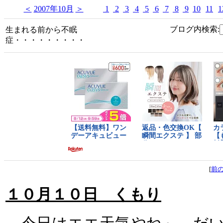
＜
2007年10月
＞
1
2
3
4
5
6
7
8
9
10
11
1
ブログ内検索:
生まれる前から不眠
症・・・・・・・・・
[
前
１０月１０日 くもり