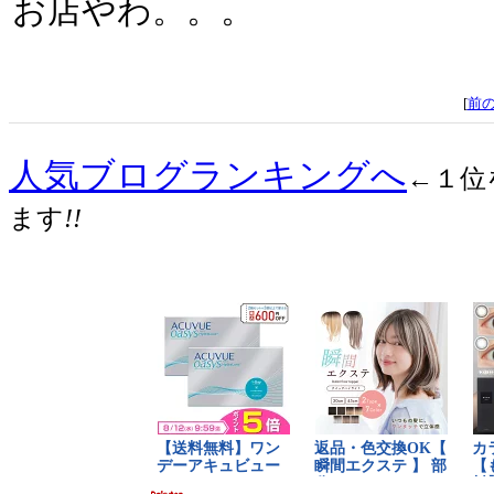
お店やわ。。。
[
前
人気ブログランキングへ
←１位
ます
!!