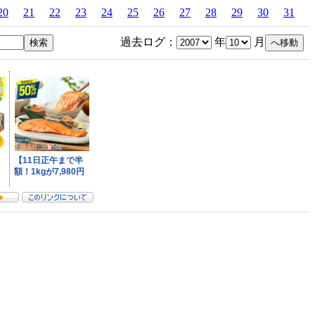
20
21
22
23
24
25
26
27
28
29
30
31
過去ログ：
年
月