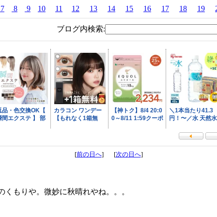
7
8
9
10
11
12
13
14
15
16
17
18
19
ブログ内検索:
[
前の日へ
] [
次の日へ
]
のくもりや。微妙に秋晴れやね。。。