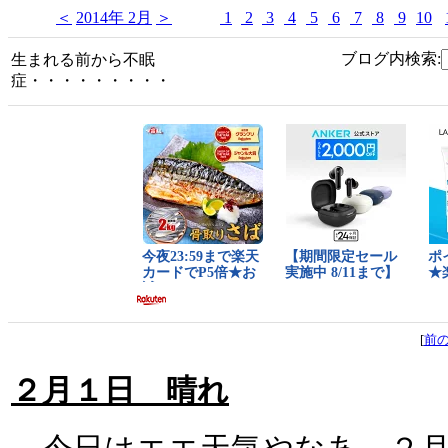
＜
2014年 2月
＞
1
2
3
4
5
6
7
8
9
10
ブログ内検索:
生まれる前から不眠
症・・・・・・・・・
[
前
２月１日 晴れ