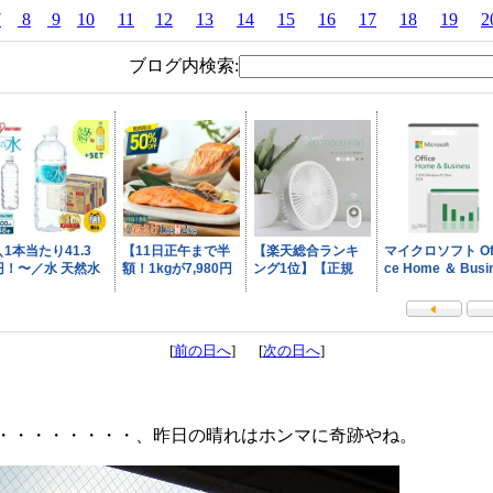
7
8
9
10
11
12
13
14
15
16
17
18
19
2
ブログ内検索:
[
前の日へ
] [
次の日へ
]
・・・・・・・・、昨日の晴れはホンマに奇跡やね。