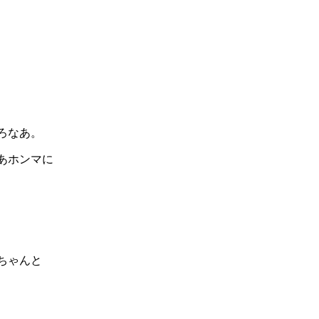
ろなあ。
あホンマに
ちゃんと