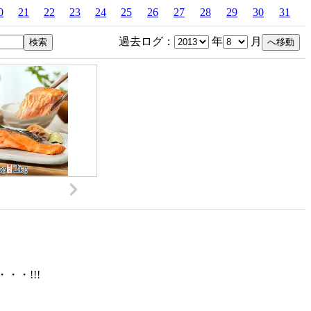
0
21
22
23
24
25
26
27
28
29
30
31
過去ログ：
年
月
・!!!