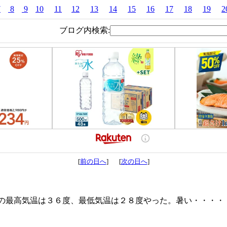
7
8
9
10
11
12
13
14
15
16
17
18
19
2
ブログ内検索:
[
前の日へ
] [
次の日へ
]
最高気温は３６度、最低気温は２８度やった。暑い・・・・・・