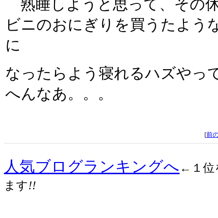
熟睡しようと思って、その休
ビニのおにぎりを買うたような
に
なったらよう寝れるハズやっ
へんなあ。。。
[
前
人気ブログランキングへ
←１位
ます
!!