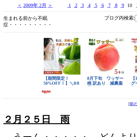
＜
2009年 2月
＞
1
2
3
4
5
6
7
8
9
10
ブログ内検索:
生まれる前から不眠
症・・・・・・・・・
[
前
２月２５日 雨