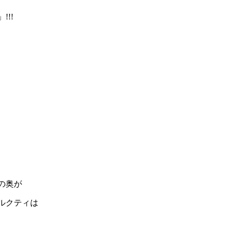
!!
の奥が
ルクティは