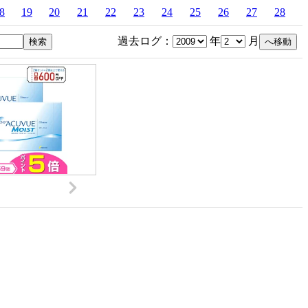
8
19
20
21
22
23
24
25
26
27
28
過去ログ：
年
月