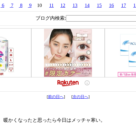
6
7
8
9
10
11
12
13
14
15
16
17
1
ブログ内検索:
[
前の日へ
] [
次の日へ
]
。暖かくなったと思ったら今日はメッチャ寒い。