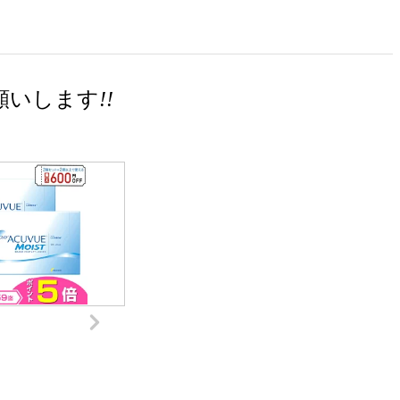
願いします
!!