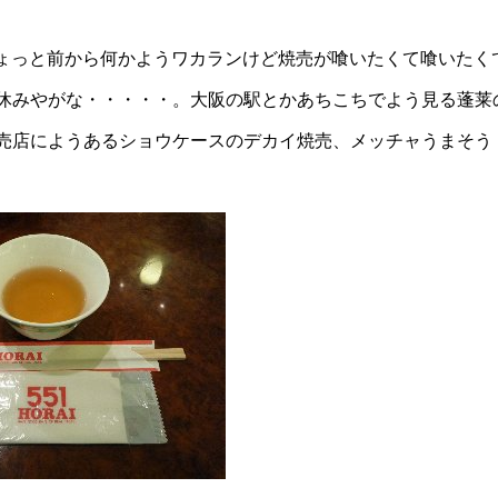
ちょっと前から何かようワカランけど焼売が喰いたくて喰いたく
休みやがな・・・・・。大阪の駅とかあちこちでよう見る蓬莱
売店にようあるショウケースのデカイ焼売、メッチャうまそう