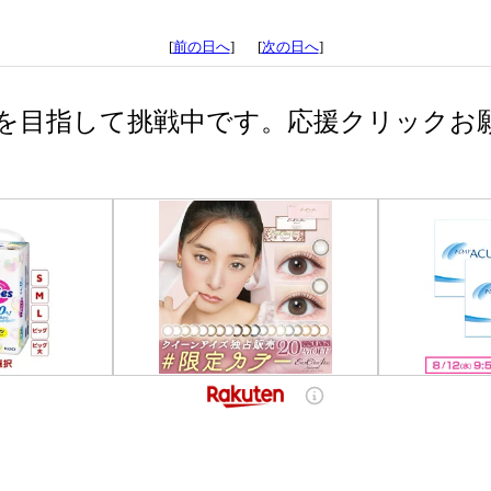
[
前の日へ
] [
次の日へ
]
を目指して挑戦中です。応援クリックお