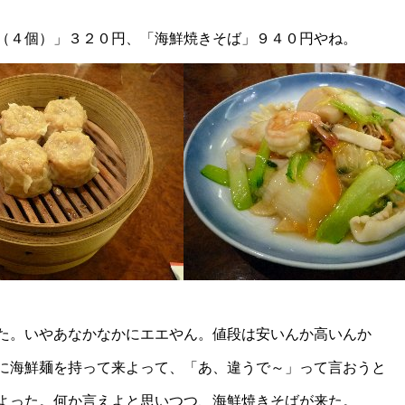
（４個）」３２０円、「海鮮焼きそば」９４０円やね。
た。いやあなかなかにエエやん。値段は安いんか高いんか
に海鮮麺を持って来よって、「あ、違うで～」って言おうと
よった。何か言えよと思いつつ、海鮮焼きそばが来た。