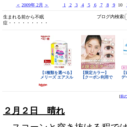
＜
2009年 2月
＞
1
2
3
4
5
6
7
8
9
10
ブログ内検索:
生まれる前から不眠
症・・・・・・・・・
[
前
２月２日 晴れ