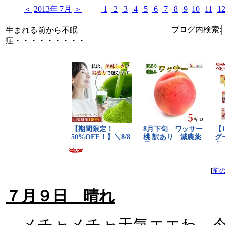
＜
2013年 7月
＞
1
2
3
4
5
6
7
8
9
10
11
1
ブログ内検索:
生まれる前から不眠
症・・・・・・・・・
[
前
７月９日 晴れ