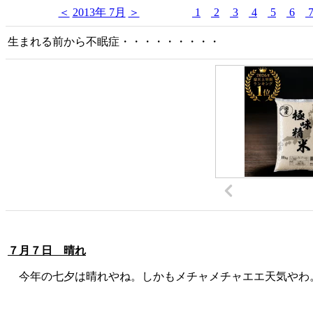
＜
2013年 7月
＞
1
2
3
4
5
6
生まれる前から不眠症・・・・・・・・・
７月７日 晴れ
今年の七夕は晴れやね。しかもメチャメチャエエ天気やわ