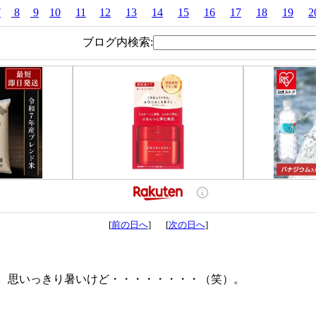
7
8
9
10
11
12
13
14
15
16
17
18
19
2
ブログ内検索:
[
前の日へ
] [
次の日へ
]
。思いっきり暑いけど・・・・・・・・（笑）。