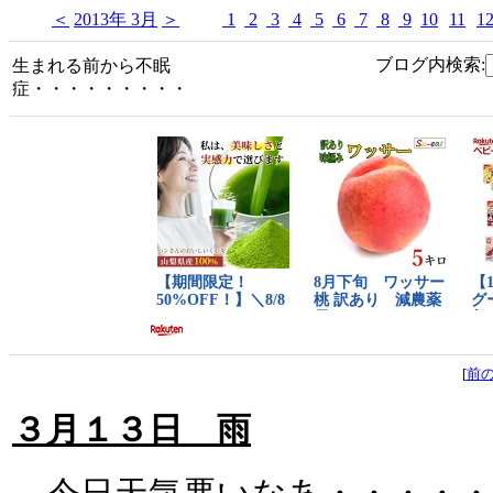
＜
2013年 3月
＞
1
2
3
4
5
6
7
8
9
10
11
1
ブログ内検索:
生まれる前から不眠
症・・・・・・・・・
[
前
３月１３日 雨