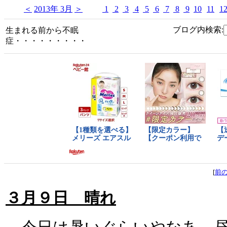
＜
2013年 3月
＞
1
2
3
4
5
6
7
8
9
10
11
1
ブログ内検索:
生まれる前から不眠
症・・・・・・・・・
[
前
３月９日 晴れ