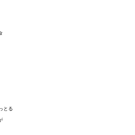
タ
っとる
が