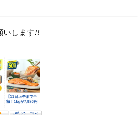
願いします
!!