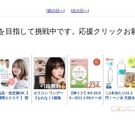
[
前の日へ
] [
次の日へ
]
を目指して挑戦中です。応援クリックお