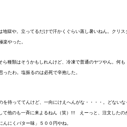
テは地獄や。立ってるだけで汗かくぐらい蒸し暑いねん。クリス
極楽やった。
あそら種類はそうかもしれんけど、冷凍で普通のヤツやん。何も
思ったわ。塩振るのは必死で辛抱した。
のを待っててんけど、一向にけえへんがな・・・・。どないな
して他のも一斉に来よるねん（笑）!!! えーっと、注文したの
 にんにくバター味」５００円やね。