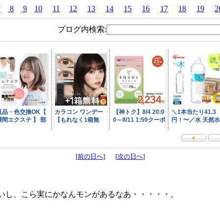
7
8
9
10
11
12
13
14
15
16
17
18
19
2
ブログ内検索:
[
前の日へ
] [
次の日へ
]
いし、こら実にかなんモンがあるなあ・・・・・。