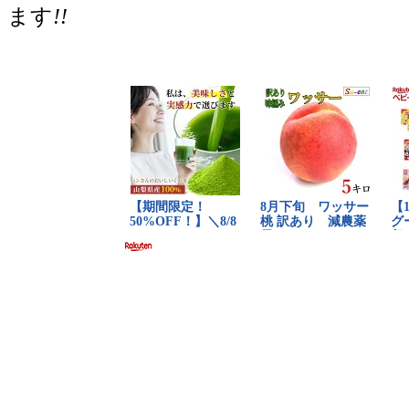
ます
!!