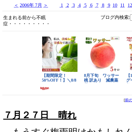
＜
2006年 7月
＞
1
2
3
4
5
6
7
8
9
10
11
1
ブログ内検索:
生まれる前から不眠
症・・・・・・・・・
[
前
７月２７日 晴れ