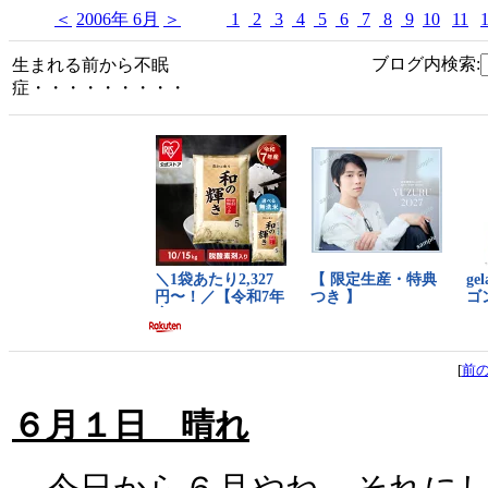
＜
2006年 6月
＞
1
2
3
4
5
6
7
8
9
10
11
ブログ内検索:
生まれる前から不眠
症・・・・・・・・・
[
前
６月１日 晴れ