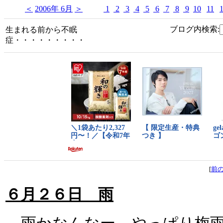
＜
2006年 6月
＞
1
2
3
4
5
6
7
8
9
10
11
ブログ内検索:
生まれる前から不眠
症・・・・・・・・・
[
前
６月２６日 雨