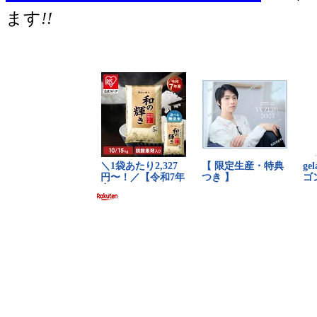
ます
!!