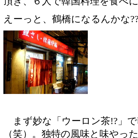
頂き、６人で韓国料理を食べ
えーっと、鶴橋になるんかな??「
まず妙な「ウーロン茶!?」
（笑）。独特の風味と味やった!