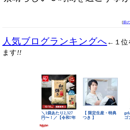
[
前
人気ブログランキングへ
←１位
ます
!!