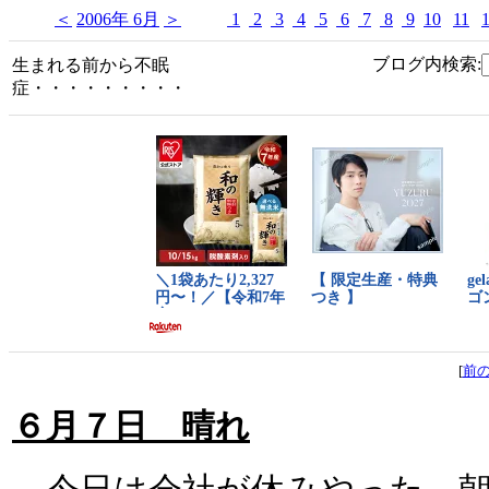
＜
2006年 6月
＞
1
2
3
4
5
6
7
8
9
10
11
ブログ内検索:
生まれる前から不眠
症・・・・・・・・・
[
前
６月７日 晴れ