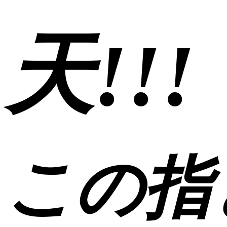
天!!!
この指