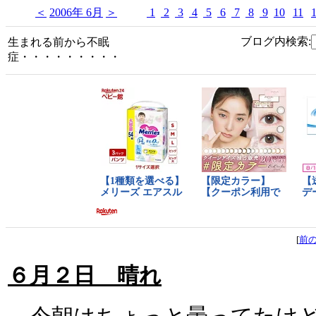
＜
2006年 6月
＞
1
2
3
4
5
6
7
8
9
10
11
ブログ内検索:
生まれる前から不眠
症・・・・・・・・・
[
前
６月２日 晴れ