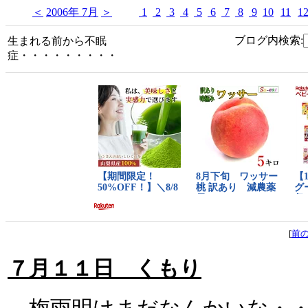
＜
2006年 7月
＞
1
2
3
4
5
6
7
8
9
10
11
1
ブログ内検索:
生まれる前から不眠
症・・・・・・・・・
[
前
７月１１日 くもり