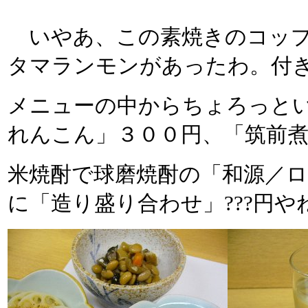
いやあ、この素焼きのコップ
タマランモンがあったわ。付
メニューの中からちょろっと
れんこん」３００円、「筑前
米焼酎で球磨焼酎の「和源／
に「造り盛り合わせ」???円や