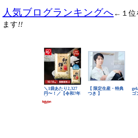
人気ブログランキングへ
←１位
ます
!!