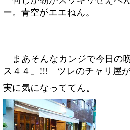
何しか朝がスッキリせえへん
ー。青空がエエねん。
まあそんなカンジで今日の晩
ス４４」!!! ツレのチャリ
実に気になっててん。