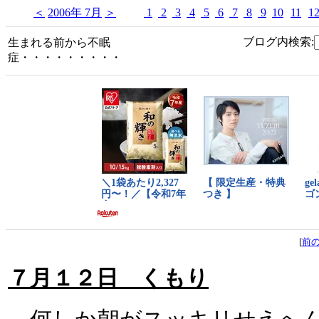
＜
2006年 7月
＞
1
2
3
4
5
6
7
8
9
10
11
1
ブログ内検索:
生まれる前から不眠
症・・・・・・・・・
[
前
７月１２日 くもり