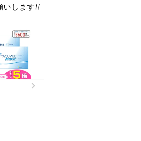
願いします
!!