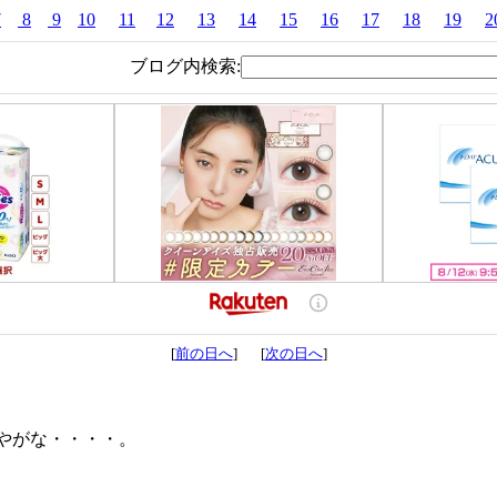
7
8
9
10
11
12
13
14
15
16
17
18
19
2
ブログ内検索:
[
前の日へ
] [
次の日へ
]
やがな・・・・。