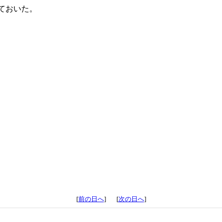
ておいた。
[
前の日へ
] [
次の日へ
]